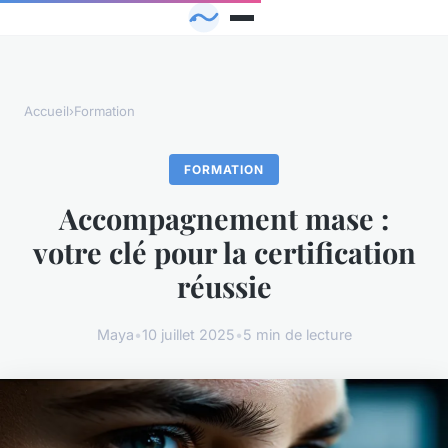
Accueil
›
Formation
FORMATION
Accompagnement mase :
votre clé pour la certification
réussie
Maya
•
10 juillet 2025
•
5 min de lecture