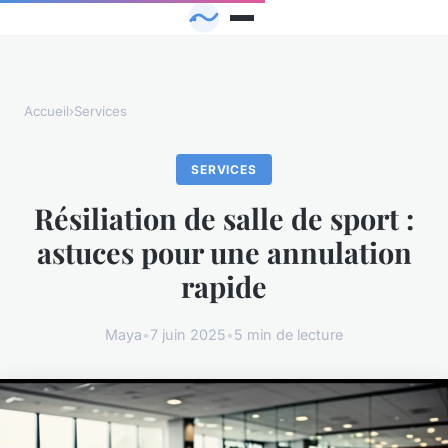
Accueil
›
Services
SERVICES
Résiliation de salle de sport :
astuces pour une annulation
rapide
Maya
•
7 juin 2025
•
5 min de lecture