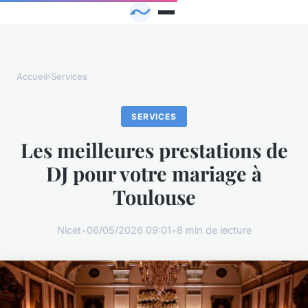
Accueil
›
Services
SERVICES
Les meilleures prestations de
DJ pour votre mariage à
Toulouse
Nicet
•
06/05/2026 09:01
•
8 min de lecture