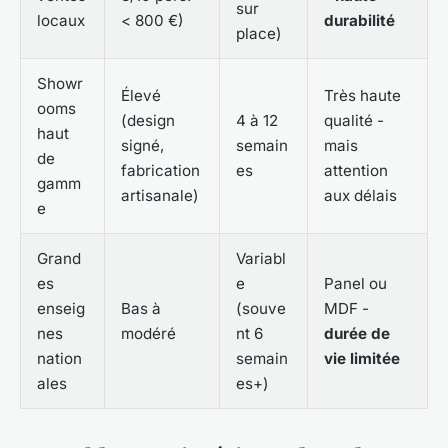
sur
locaux
< 800 €)
durabilité
place)
Showr
Élevé
Très haute
ooms
(design
4 à 12
qualité -
haut
signé,
semain
mais
de
fabrication
es
attention
gamm
artisanale)
aux délais
e
Grand
Variabl
es
e
Panel ou
enseig
Bas à
(souve
MDF -
nes
modéré
nt 6
durée de
nation
semain
vie limitée
ales
es+)