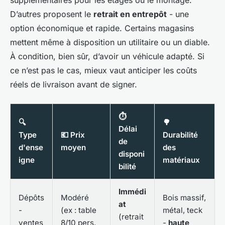
supplémentaires pour les étages ou le montage.
D’autres proposent le
retrait en entrepôt
- une
option économique et rapide. Certains magasins
mettent même à disposition un utilitaire ou un diable.
À condition, bien sûr, d’avoir un véhicule adapté. Si
ce n’est pas le cas, mieux vaut anticiper les coûts
réels de livraison avant de signer.
⏱
🔍
🌳
Délai
Type
💶 Prix
Durabilité
de
d'ense
moyen
des
disponi
igne
matériaux
bilité
Immédi
Dépôts
Modéré
Bois massif,
at
-
(ex : table
métal, teck
(retrait
ventes
8/10 pers.
-
haute