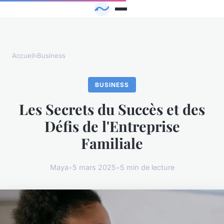
Accueil
›
Business
BUSINESS
Les Secrets du Succès et des
Défis de l'Entreprise
Familiale
Maya
•
5 mars 2025
•
5 min de lecture